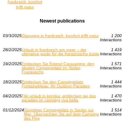
frankreich: komfort
trifft natur
Newest publications
03/3/2025
Glamping in frankreich: komfort trifft natur
1 200
Interactions
28/2/2025
Urlaub in frankreich am meer – der
1 419
ultimative guide für die französische küste
Interactions
19/2/2025
Entdecken Sie Esterel Caravaning: den
1 571
idealen Campingplatz im Süden
Interactions
Frankreichs
18/2/2025
Entdecken Sie den Campingplatz
1 444
Fontainebleau: Ihr Outdoor-Paradies
Interactions
04/2/2025
Fkk urlaub in korsika: entdecken sie das
1 470
paradies im camping riva bella
Interactions
01/12/2024
Günstiger Campingplatz in Soulac sur
1 514
Mer: Übernachten Sie auf dem Camping
Interactions
des Pins